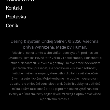
Tvorba WWW
Kontakt
Kontakt
Poptávka
Poptávka
Ceník
Ceník
Desing & systém Ondřej Selner. © 2026 Všechna 
práva vyhrazena. Made by Human.
Všechno, co na tomto webu vidíte, jsem vytvořil pod heslem
„Made by Human“. Pevně totiž věřím v lidské emoce, zkušenosti a
intuice. Nenahrazuji člověka algoritmy. Do své práce nevkládám
jen technickou přesnost, ale především kus své osobnosti,
kritické myšlení a empatii, které dělají digitální svět skutečně
živým a autentickým. Moje tvorba není o pouhém generování
obsahu, ale o hledání souvislostí a vkládání hloubky na patřičná
místa. Právě tato lidská stopa je pro mě tou nejvyšší zárukou
kvality a důkazem, že ty nejlepší věci vznikají z opravdové vášně
a poctivého řemesla.