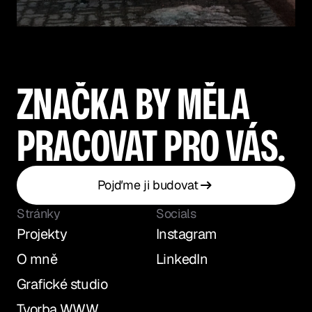
ZNAČKA BY MĚLA
PRACOVAT PRO VÁS.
Pojďme ji budovat
Stránky
Socials
Projekty
Instagram
Projekty
Instagram
O mně
LinkedIn
O mně
LinkedIn
Grafické studio
Grafické studio
Tvorba WWW