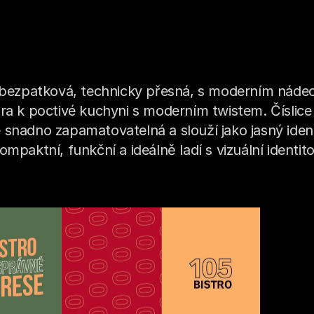
e bezpatková, technicky přesná, s moderním nádec
ra k poctivé kuchyni s moderním twistem. Číslice 
snadno zapamatovatelná a slouží jako jasný identi
mpaktní, funkční a ideálně ladí s vizuální identitou