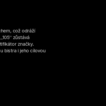
hem, což odráží 
„105“ zůstává 
fikátor značky. 
 bistra i jeho cílovou 