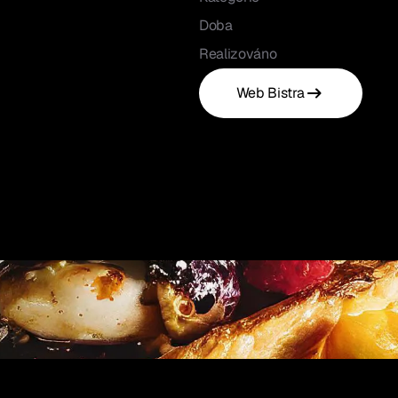
Doba
Realizováno
Web Bistra