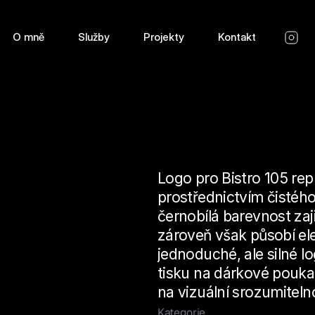
O mně
Služby
Projekty
Kontakt
Logo pro Bistro 105 re
prostřednictvím čistéh
černobílá barevnost zaji
zároveň však působí ele
jednoduché, ale silné lo
tisku na dárkové poukazy
na vizuální srozumiteln
Kategorie