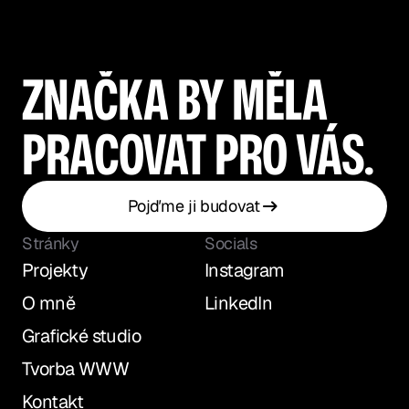
ZNAČKA BY MĚLA
PRACOVAT PRO VÁS.
Pojďme ji budovat
Stránky
Socials
Projekty
Instagram
Projekty
Instagram
O mně
LinkedIn
O mně
LinkedIn
Grafické studio
Grafické studio
Tvorba WWW
Tvorba WWW
Kontakt